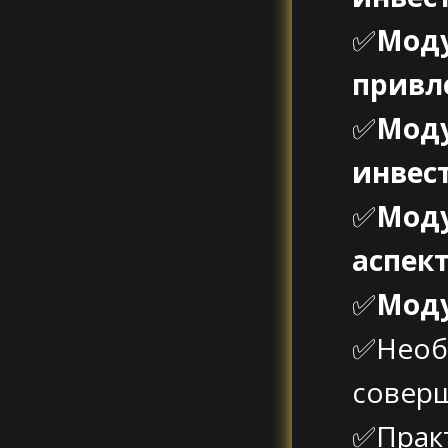
✅
Моду
привл
✅
Моду
инвес
✅
Моду
аспек
✅
Моду
✅Необ
совер
✅Практ