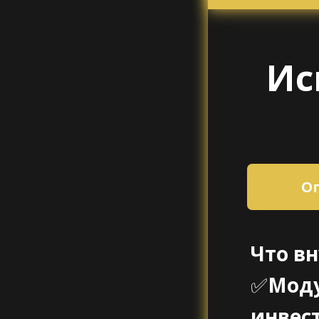
Ис
О
Что вн
✅
Моду
инвес