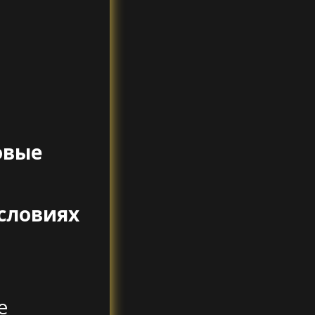
овые
условиях
е