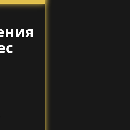
ения
ес
е