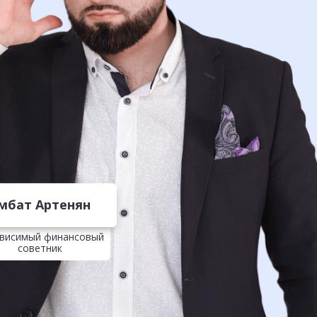
мбат Артенян
висимый финансовый
советник