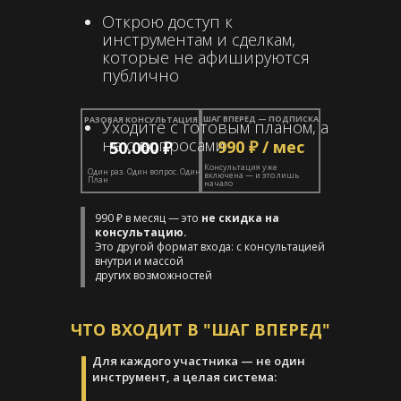
Открою доступ к
инструментам и сделкам,
которые не афишируются
публично
ШАГ ВПЕРЕД — ПОДПИСКА
РАЗОВАЯ КОНСУЛЬТАЦИЯ
Уходите с готовым планом, а
не с вопросами
990
₽ / мес
50.000
₽
Консультация уже
Один раз. Один вопрос. Один
включена — и это лишь
План
начало
990 ₽ в месяц — это
не скидка на
консультацию.
Это другой формат входа: с консультацией
внутри и массой
других возможностей
ЧТО ВХОДИТ В "ШАГ ВПЕРЕД"
Для каждого участника — не один
инструмент, а целая система: